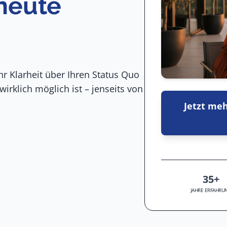
 heute
r Klarheit über Ihren Status Quo
rklich möglich ist – jenseits von
Jetzt meh
35+
JAHRE ERFAHRU